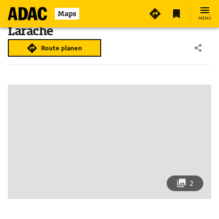
Maps
MENÜ
Larache
Route planen
2