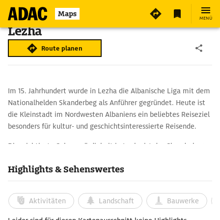
Maps
MENÜ
Lezha
Route planen
Im 15. Jahrhundert wurde in Lezha die Albanische Liga mit dem
Nationalhelden Skanderbeg als Anführer gegründet. Heute ist
die Kleinstadt im Nordwesten Albaniens ein beliebtes Reiseziel
besonders für kultur- und geschichtsinteressierte Reisende.
Die wichtigste Sehenswürdigkeit in Lezha ist das Skanderbeg-
Mausoleum, die Gedenkstätte für den Fürsten und
Highlights & Sehenswertes
Nationalhelden Georg Kastrioti, genannt Skanderbeg. Die
Gedenkstätte befindet sich in den Ruinen der mittelalterlichen
Nikolauskirche. Hier wurde der Held ursprünglich begraben,
Aktivitäten
Landschaft
Bauwerke
heute sind unter anderem Nachbildungen seines Helmes und
Schwertes zu sehen. Auch die Festung von Lezha oberhalb der