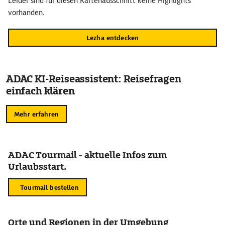
Leider sind für diesen Kartenausschnitt keine Highlights
Stadt ist einen Besuch wert.
vorhanden.
Lezha entdecken
ADAC KI-Reiseassistent: Reisefragen
einfach klären
Mehr erfahren
ADAC Tourmail - aktuelle Infos zum
Urlaubsstart.
Tourmail bestellen
Orte und Regionen in der Umgebung