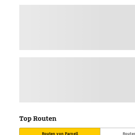
Top Routen
Routen von Parnell
Routen