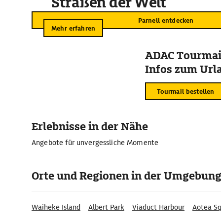
Straßen der Welt
Parnell entdecken
Mehr erfahren
ADAC Tourmail
Infos zum Urla
Tourmail bestellen
Erlebnisse in der Nähe
Angebote für unvergessliche Momente
Orte und Regionen in der Umgebun
Waiheke Island
Albert Park
Viaduct Harbour
Aotea S