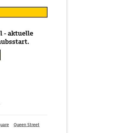
 - aktuelle
ubsstart.
g
quare
Queen Street