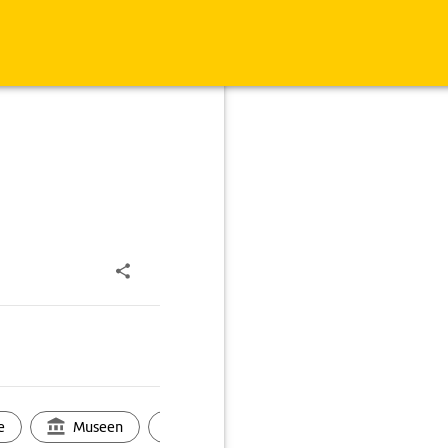
e
Museen
Ortsbild
Touren
Ges