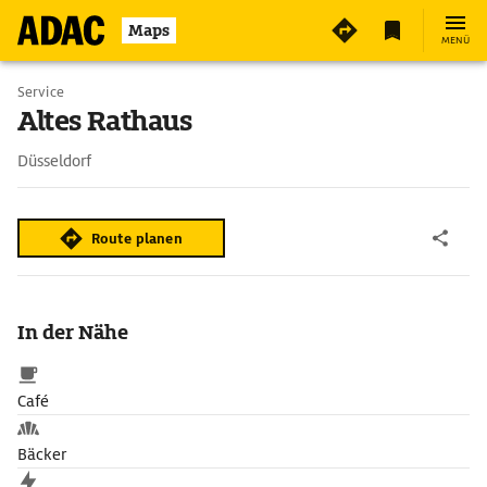
2
Maps
MENÜ
Service
Altes Rathaus
Düsseldorf
Route planen
In der Nähe
Café
Bäcker