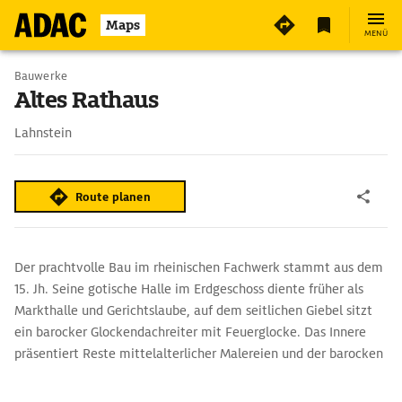
4
Maps
MENÜ
Bauwerke
Altes Rathaus
Lahnstein
Route planen
Der prachtvolle Bau im rheinischen Fachwerk stammt aus dem
15. Jh. Seine gotische Halle im Erdgeschoss diente früher als
Markthalle und Gerichtslaube, auf dem seitlichen Giebel sitzt
ein barocker Glockendachreiter mit Feuerglocke. Das Innere
präsentiert Reste mittelalterlicher Malereien und der barocken
Stuckdecke. Die Gemälde in der Halle stellen die Absetzung
König Wenzels von Böhmen im Jahr 1400 dar. Derzeit wird das