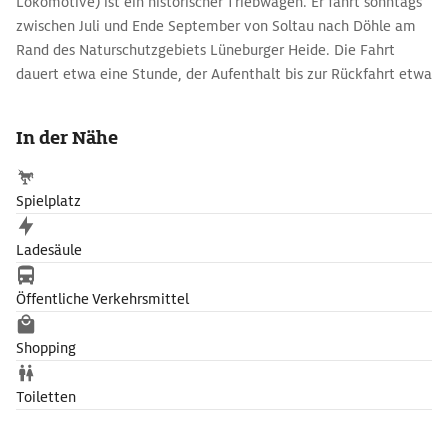
Lokomotive) ist ein historischer Triebwagen. Er fährt sonntags
zwischen Juli und Ende September von Soltau nach Döhle am
Rand des Naturschutzgebiets Lüneburger Heide. Die Fahrt
dauert etwa eine Stunde, der Aufenthalt bis zur Rückfahrt etwa
drei Stunden, so dass eine kleine Wanderung im
Naturschutzgebiet möglich ist.
In der Nähe
Spielplatz
Ladesäule
Öffentliche Verkehrsmittel
Shopping
Toiletten