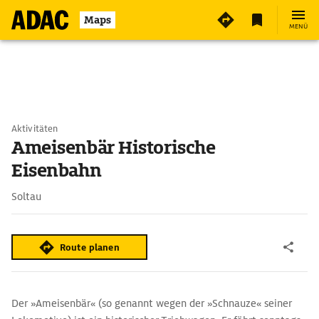
Maps
MENÜ
Aktivitäten
Ameisenbär Historische
Eisenbahn
Soltau
Route planen
Der »Ameisenbär« (so genannt wegen der »Schnauze« seiner