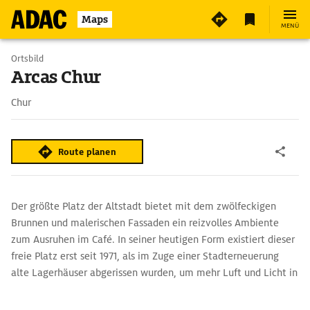
2
Maps
MENÜ
Ortsbild
Arcas Chur
Chur
Route planen
Der größte Platz der Altstadt bietet mit dem zwölfeckigen
Brunnen und malerischen Fassaden ein reizvolles Ambiente
zum Ausruhen im Café. In seiner heutigen Form existiert dieser
freie Platz erst seit 1971, als im Zuge einer Stadterneuerung
alte Lagerhäuser abgerissen wurden, um mehr Luft und Licht in
die Altstadt zu lassen und ein unterirdisches Parkhaus zu
ermöglichen.