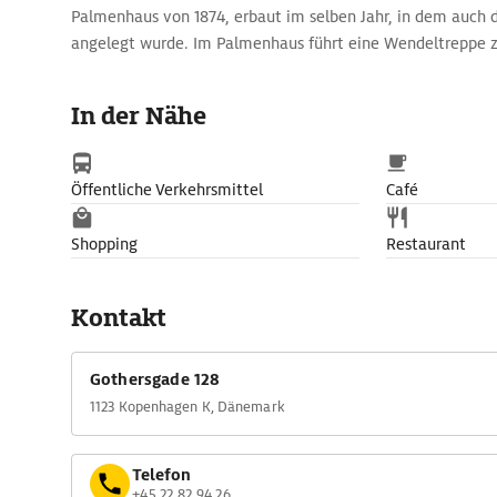
Palmenhaus von 1874, erbaut im selben Jahr, in dem auch d
angelegt wurde. Im Palmenhaus führt eine Wendeltreppe zu
Baumwipfelhöhe. Unter der großen Glaskuppel und in de
entfaltet sich die exotische Pracht tropischer und subtropis
In der Nähe
fleischfressende Pflanzen, seltene Bäume und zahlreiche
Wasser- und Farbpflanzen zu sehen. Das im Sommer geöff
wird von großen, bunten Flatterwesen bevölkert.
Öffentliche Verkehrsmittel
Café
Shopping
Restaurant
Kontakt
Gothersgade 128
1123 Kopenhagen K, Dänemark
Telefon
+45 22 82 94 26