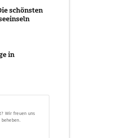
ie schönsten
seeinseln
e in
t? Wir freuen uns
m beheben.