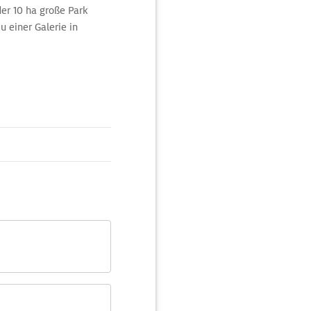
er 10 ha große Park
 einer Galerie in
n Nebengebäuden
cher Pflanzen: Es gibt
 Spezialsammlungen wie
nete Schmetterlingshaus