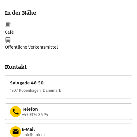
Holland, Flandern und Italien, eine bedeutende Lucas-Cranach-
Kollektion sowie die Klassische Moderne mit Bildern u.a. von
In der Nähe
Henri Matisse und Emil Nolde.
Café
Öffentliche Verkehrsmittel
Kontakt
Sølvgade 48-50
1307 Kopenhagen, Dänemark
Telefon
+45 3374 84 94
E-Mail
smk@smk.dk