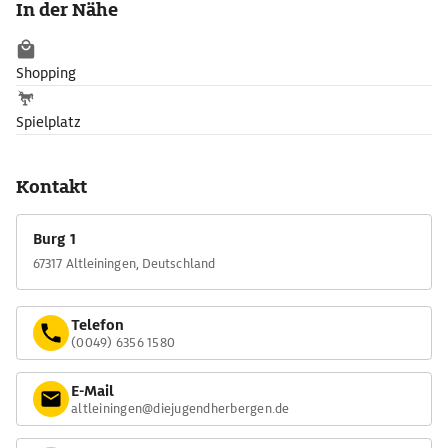
In der Nähe
Wer genug Kondition hat, kann auf dem insgesamt 22 km
langen Drei-Burgen-Wanderweg die nahe gelegene, vom
Shopping
gleichnamigen mittelalterlichen Ort eingerahmte Burg
Neuleiningen sowie die Ruine Battenberg besuchen.
Spielplatz
Kontakt
Burg 1
67317 Altleiningen, Deutschland
Telefon
(0049) 6356 1580
E-Mail
altleiningen@diejugendherbergen.de