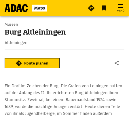
6
Maps
MENÜ
Museen
Burg Altleiningen
Altleiningen
Route planen
Ein Dorf im Zeichen der Burg. Die Grafen von Leiningen hatten
auf der Anfang des 12. Jh. errichteten Burg Altleiningen ihren
Stammsitz. Zweimal, bei einem Bauernaufstand 1524 sowie
1689, wurde die mächtige Anlage zerstört. Heute dienen Teile
von ihr als Jugendherberge, im Sommer finden außerdem
Reiter- und Burgfestspiele statt. Spannend geht es im herrlich
gelegenen Freibad im Burggraben zu.