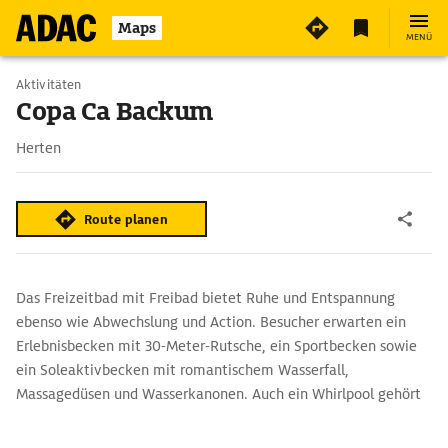
4
Maps
MENÜ
Aktivitäten
Copa Ca Backum
Herten
Route planen
Das Freizeitbad mit Freibad bietet Ruhe und Entspannung
ebenso wie Abwechslung und Action. Besucher erwarten ein
Erlebnisbecken mit 30-Meter-Rutsche, ein Sportbecken sowie
ein Soleaktivbecken mit romantischem Wasserfall,
Massagedüsen und Wasserkanonen. Auch ein Whirlpool gehört
zum Angebot. Die Kleinen können sich im Wasserspielgarten
austoben. Zur Entspannung bietet sich eine Massage oder ein