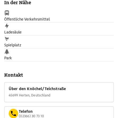
In der Nähe
Besuch in der Sauna an.
Bis Ende 2021 wird das Freizeitbad innen restauriert und erhält
Öffentliche Verkehrsmittel
eine neue Wasserwelt.
Ladesäule
Spielplatz
Park
Kontakt
Über den Knöchel/Teichstraße
45699 Herten, Deutschland
Telefon
(02366) 30 73 10