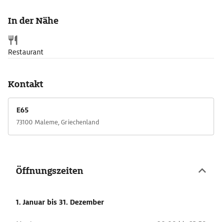
Soldatenfriedhof auf der damals heftig umkämpften »Höhe
107« begraben. Die Grabsteine nennen Namen, Geburtsjahr und
In der Nähe
Dienstgrad der Gefallenen, eine kleine Ausstellung im offenen
Foyer des Friedhofs erinnert an das Geschehen im Mai 1941.
Restaurant
Kontakt
E65
73100 Maleme, Griechenland
Öffnungszeiten
1. Januar
bis 31. Dezember