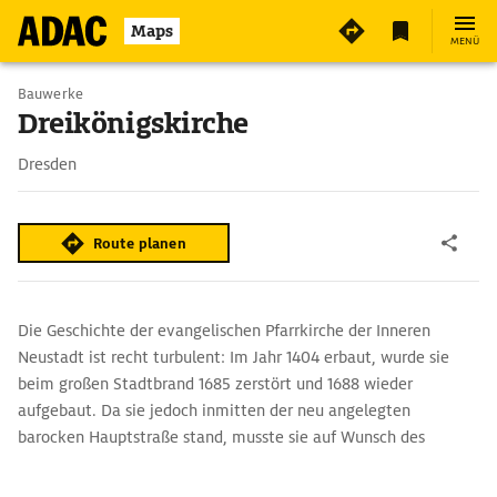
Maps
MENÜ
Bauwerke
Dreikönigskirche
Dresden
Route planen
Die Geschichte der evangelischen Pfarrkirche der Inneren
Neustadt ist recht turbulent: Im Jahr 1404 erbaut, wurde sie
beim großen Stadtbrand 1685 zerstört und 1688 wieder
aufgebaut. Da sie jedoch inmitten der neu angelegten
barocken Hauptstraße stand, musste sie auf Wunsch des
Kurfürsten August des Starken 1732 erneut abgerissen und an
der heutigen Stelle wieder errichtet werden.