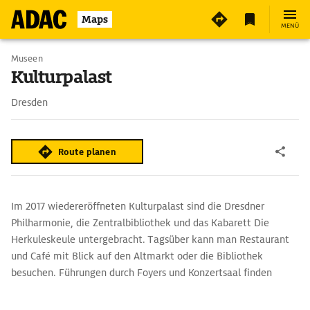
3
Maps
MENÜ
Museen
Kulturpalast
Dresden
Route planen
Im 2017 wiedereröffneten Kulturpalast sind die Dresdner
Philharmonie, die Zentralbibliothek und das Kabarett Die
Herkuleskeule untergebracht. Tagsüber kann man Restaurant
und Café mit Blick auf den Altmarkt oder die Bibliothek
besuchen. Führungen durch Foyers und Konzertsaal finden
mittags statt und sind im Veranstaltungsprogramm auf der
Webseite verzeichnet. Interessant sind auch die Mosaike,