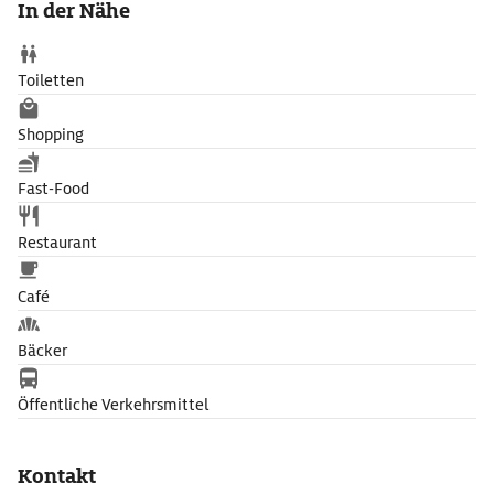
In der Nähe
Wandbilder, Glasmalereien und Bronzetüren aus der DDR-Zeit,
welche den Kulturpalast von 1969 noch immer schmücken.
Toiletten
Shopping
Fast-Food
Restaurant
Café
Bäcker
Öffentliche Verkehrsmittel
Kontakt