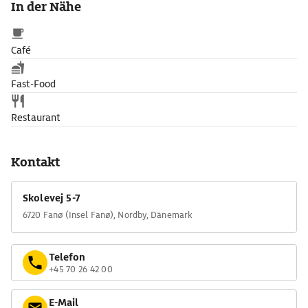
In der Nähe
des Jachthafens Nordby mit Trachten, Schiffsmodellen und
kostbaren Fayencen.
Café
Fast-Food
Restaurant
Kontakt
Skolevej 5-7
6720 Fanø (Insel Fanø), Nordby, Dänemark
Telefon
+45 70 26 42 00
E-Mail