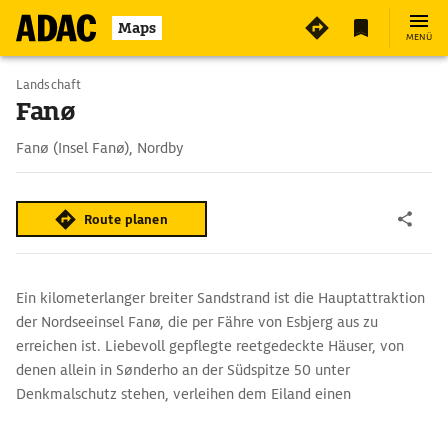
Maps
MENÜ
Landschaft
Fanø
Fanø (Insel Fanø), Nordby
Route planen
Ein kilometerlanger breiter Sandstrand ist die Hauptattraktion
der Nordseeinsel Fanø, die per Fähre von Esbjerg aus zu
erreichen ist. Liebevoll gepflegte reetgedeckte Häuser, von
denen allein in Sønderho an der Südspitze 50 unter
Denkmalschutz stehen, verleihen dem Eiland einen
ursprünglichen Charme. An Fanøs große Zeit der
Atlantikfischerei im 19. Jh. erinnert das Fanø Museum unweit