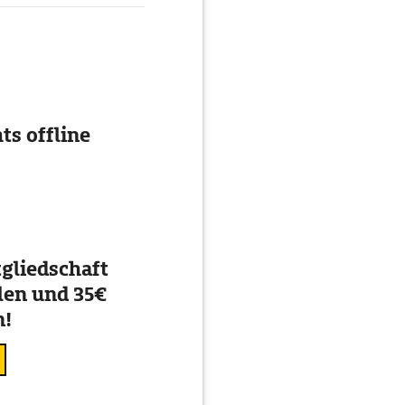
ts offline
gliedschaft
en und 35€
n!