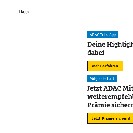
Haga
ADAC Trips App
Deine Highligh
dabei
Mehr erfahren
Mitgliedschaft
Jetzt ADAC Mit
weiterempfehl
Prämie sicher
Jetzt Prämie sichern!