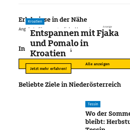
Erlebnisse in der Nähe
Kroatien
Anzeige
Angebote für unvergessliche Momente
Entspannen mit Fjaka
und Pomalo in
In der Umgebung
Kroatien
Alle anzeigen
Jetzt mehr erfahren!
Beliebte Ziele in Niederösterreich
Tessin
Wo der Somme
bleibt: Herbst
Tessin