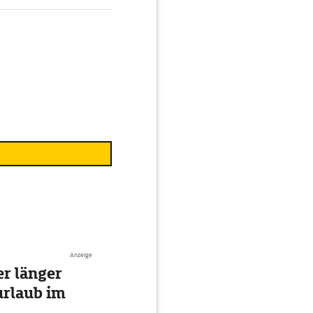
Anzeige
r länger
urlaub im