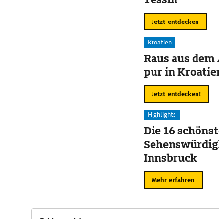
Jetzt entdecken
Kroatien
Raus aus dem 
pur in Kroatie
Jetzt entdecken!
Highlights
Die 16 schöns
Sehenswürdigk
Innsbruck
Mehr erfahren