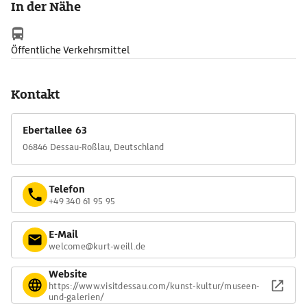
In der Nähe
Geschichten sowie Hörbeispielen, die der Audioguide liefert.
Ferner sieht man Bühenentwürfe, Fotoalben,
Schallplattencover und kann im visuellen Archiv blättern, das
Öffentliche Verkehrsmittel
die biographischen und historischen Hintergründe zugänglich
macht. Das Kurt Weill Fest, welches alljährlich in Dessau und
Kontakt
drei anderen Städten zelebiert wird, widmet sich dem Kosmos
Weill dann ganz auf musikalischer Ebene.
Ebertallee 63
06846 Dessau-Roßlau, Deutschland
Telefon
+49 340 61 95 95
E-Mail
welcome@kurt-weill.de
Website
https://www.visitdessau.com/kunst-kultur/museen-
und-galerien/