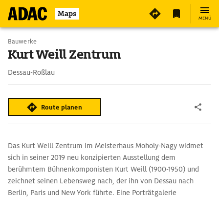
5
Maps
MENÜ
Bauwerke
Kurt Weill Zentrum
Dessau-Roßlau
Route planen
Das Kurt Weill Zentrum im Meisterhaus Moholy-Nagy widmet
sich in seiner 2019 neu konzipierten Ausstellung dem
berühmtem Bühnenkomponisten Kurt Weill (1900-1950) und
zeichnet seinen Lebensweg nach, der ihn von Dessau nach
Berlin, Paris und New York führte. Eine Porträtgalerie
und Zitate Kurt Weills zu seiner Arbeit und Rolle als Komponist
werden begleitet von Erinnerungsstücken, Episoden und