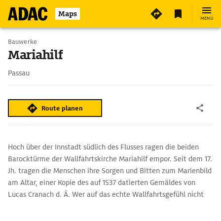
Maps
MENÜ
Bauwerke
Mariahilf
Passau
Route planen
Hoch über der Innstadt südlich des Flusses ragen die beiden
Barocktürme der Wallfahrtskirche Mariahilf empor. Seit dem 17.
Jh. tragen die Menschen ihre Sorgen und Bitten zum Marienbild
am Altar, einer Kopie des auf 1537 datierten Gemäldes von
Lucas Cranach d. Ä. Wer auf das echte Wallfahrtsgefühl nicht
verzichten und seine Kondition verbessern möchte, nimmt
statt der Straße die 321 Stufen der überdachten