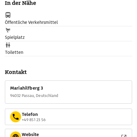
In der Nähe
Wallfahrtsstiege von 1628. Oben wartet nicht nur die
Muttergottes, sondern ein schöner Ausblick auf das Inn ufer mit
der italienisch anmutenden Häuserzeile, auf die Altstadt und
Öffentliche Verkehrsmittel
die Veste Oberhaus.
Spielplatz
Toiletten
Kontakt
Mariahilfberg 3
94032 Passau, Deutschland
Telefon
+49 851 23 56
Website