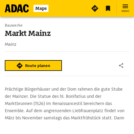
Maps
MENÜ
Bauwerke
Markt Mainz
Mainz
Route planen
Prächtige Bürgerhäuser und der Dom rahmen die gute Stube
der Mainzer. Die Statue des hl. Bonifatius und der
Marktbrunnen (1526) im Renaissancestil bereichern das
Ensemble. Auf dem angrenzenden Liebfrauenplatz findet von
März bis November samstags das Marktfrühstück statt. Dann
präsentieren Winzer ihre Weine. Die Besucher können ihr Essen
mitbringen oder es an Ständen kaufen.