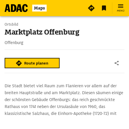
2
Maps
MENÜ
Ortsbild
Marktplatz Offenburg
Offenburg
Route planen
Die Stadt bietet viel Raum zum Flanieren vor allem auf der
breiten Hauptstraße und am Marktplatz. Diesen säumen einige
der schönsten Gebäude Offenburgs: das reich geschmückte
Rathaus von 1741 neben der Ursulasäule von 1960, das
klassizistische Salzhaus, die Einhorn-Apotheke (1720-72) mit
kunstvollem Barockgiebel und das Beck’sche Haus von 1760,
eines der prächtigsten Bürgerhäuser der Stadt.