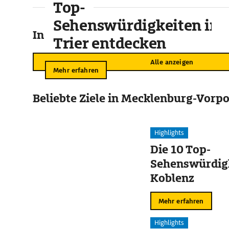
Top-
Sehenswürdigkeiten in
In der Umgebung
Trier entdecken
Alle anzeigen
Mehr erfahren
Beliebte Ziele in Mecklenburg-Vor
Highlights
Die 10 Top-
Sehenswürdigk
Koblenz
Mehr erfahren
Highlights