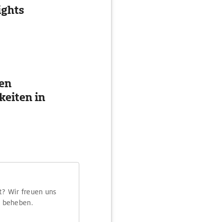
ights
ten
eiten in
t? Wir freuen uns
m beheben.