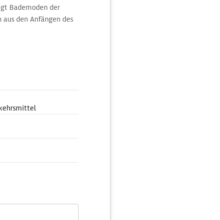
eigt Bademoden der
en aus den Anfängen des
/19. Jh.
kehrsmittel