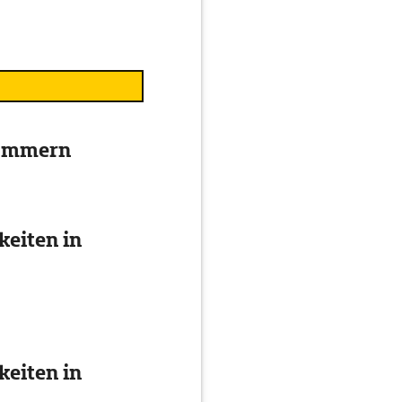
pommern
eiten in
eiten in