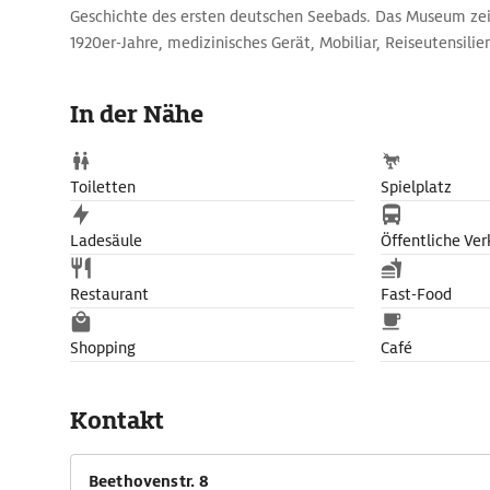
Geschichte des ersten deutschen Seebads. Das Museum z
1920er-Jahre, medizinisches Gerät, Mobiliar, Reiseutensili
Tourismus und Stadtansichten von Bad Doberan aus dem 18.
In der Nähe
Toiletten
Spielplatz
Ladesäule
Öffentliche Ver
Restaurant
Fast-Food
Shopping
Café
Kontakt
Beethovenstr. 8