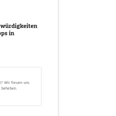
swürdigkeiten
ps in
t? Wir freuen uns
m beheben.