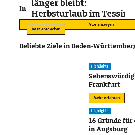
länger bleibt:
In der Umgebung
Herbsturlaub im Tessin
Alle anzeigen
Jetzt entdecken
Beliebte Ziele in Baden-Württember
Highlights
Sehenswürdigk
Frankfurt
Mehr erfahren
Highlights
16 Gründe für
in Augsburg