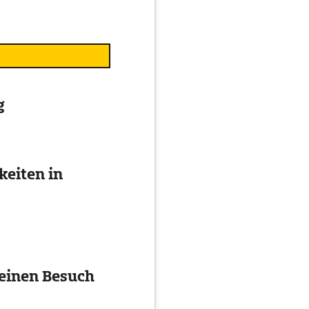
g
eiten in
 einen Besuch