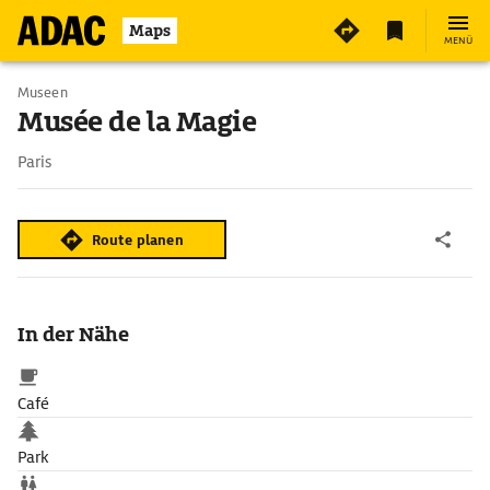
Maps
MENÜ
Museen
Musée de la Magie
Paris
Route planen
In der Nähe
Café
Park