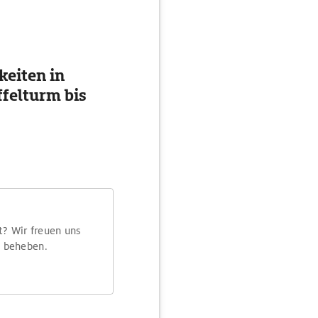
eiten in
ffelturm bis
t? Wir freuen uns
m beheben.