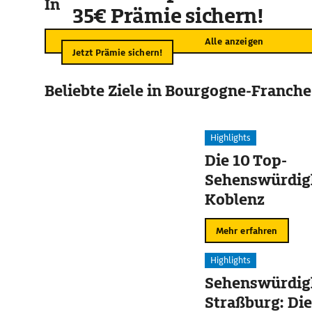
In der Umgebung
35€ Prämie sichern!
Alle anzeigen
Jetzt Prämie sichern!
Beliebte Ziele in Bourgogne-Franch
Highlights
Die 10 Top-
Sehenswürdigk
Koblenz
Mehr erfahren
Highlights
Sehenswürdigk
Straßburg: Die