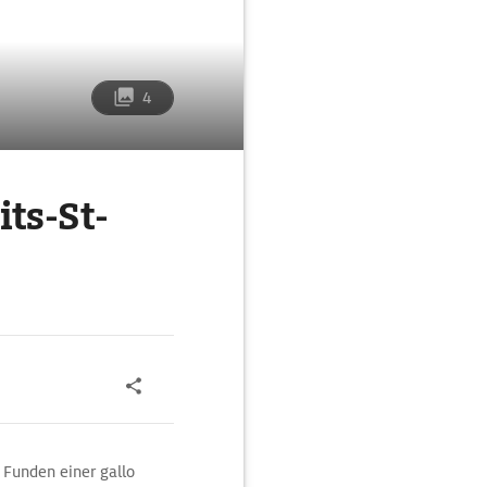
4
ts-St-
 Funden einer gallo