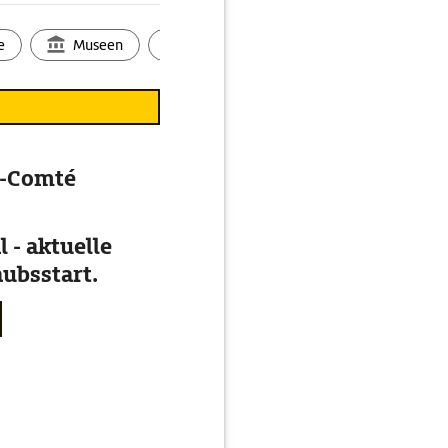
ckenturm) von 1619, an
e
Museen
Ortsbild
Touren
Ges
e-Comté
 - aktuelle
ubsstart.