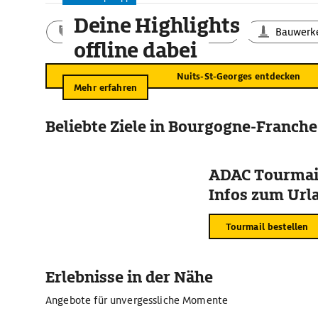
Siedlung. Wahrzeichen des Städtchens ist der Belfried (Glo
Deine Highlights
dem - wie könnte es anders sein - Wein emporrankt.
Aktivitäten
Landschaft
Bauwerk
offline dabei
Nuits-St-Georges entdecken
Mehr erfahren
Beliebte Ziele in Bourgogne-Franch
ADAC Tourmail
Infos zum Urla
Tourmail bestellen
Erlebnisse in der Nähe
Angebote für unvergessliche Momente