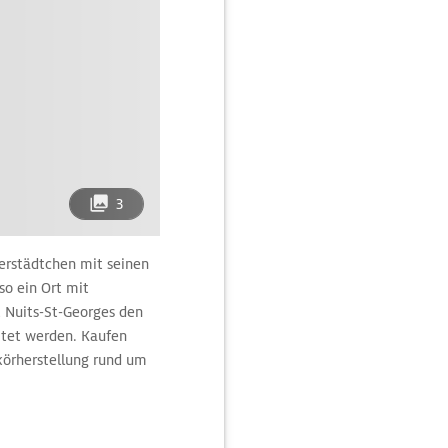
3
zerstädtchen mit seinen
so ein Ort mit
 Nuits-St-Georges den
itet werden. Kaufen
körherstellung rund um
h die Produktion -
ner galloromanischen