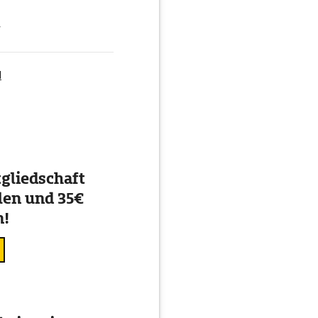
g
d
gliedschaft
en und 35€
n!