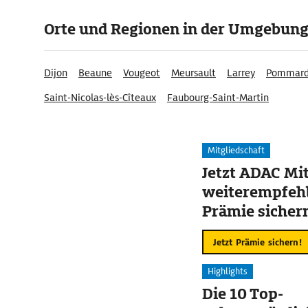
Orte und Regionen in der Umgebun
Dijon
Beaune
Vougeot
Meursault
Larrey
Pommar
Saint-Nicolas-lès-Cîteaux
Faubourg-Saint-Martin
Mitgliedschaft
Jetzt ADAC Mit
weiterempfehl
Prämie sicher
Jetzt Prämie sichern!
Highlights
Die 10 Top-