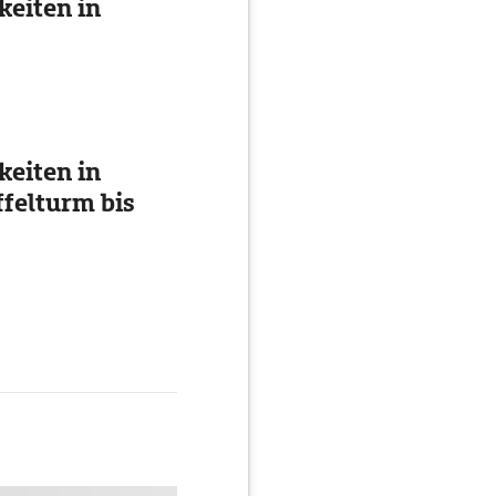
eiten in
eiten in
ffelturm bis