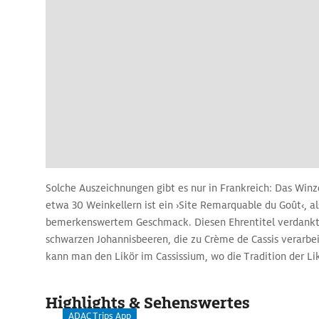
Solche Auszeichnungen gibt es nur in Frankreich: Das Win
etwa 30 Weinkellern ist ein ›Site Remarquable du Goût‹, al
bemerkenswertem Geschmack. Diesen Ehrentitel verdankt
schwarzen Johannisbeeren, die zu Crème de Cassis verarbe
kann man den Likör im Cassissium, wo die Tradition der Li
die schwarze Beere mit einem Film und einer Führung durc
inklusive Probeschlückchen - anschaulich erklärt wird.
Highlights & Sehenswertes
Das Musée de Nuits-St-Georges widmet sich den Funden ei
ADAC Trips App