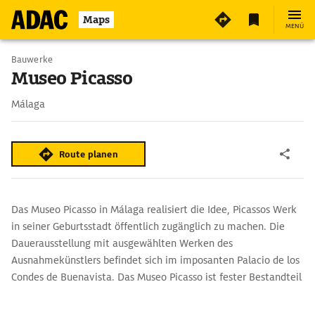
3
Maps
MENÜ
Bauwerke
Museo Picasso
Málaga
Route planen
Das Museo Picasso in Málaga realisiert die Idee, Picassos Werk
in seiner Geburtsstadt öffentlich zugänglich zu machen. Die
Dauerausstellung mit ausgewählten Werken des
Ausnahmekünstlers befindet sich im imposanten Palacio de los
Condes de Buenavista. Das Museo Picasso ist fester Bestandteil
des Kulturgeschehens von Málaga und eine beliebte
Sehenswürdigkeit für Kunstbegeisterte.