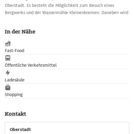
Oberstadt. Es besteht die Möglichkeit zum Besuch eines
Bergwerks und der Wassermühle Kleinenbremen. Daneben wird
auch die Kombination von Dampfzug und Dampfschiff beim
Besuch der Windmühle Südhemmern angeboten.
In der Nähe
Fast-Food
Öffentliche Verkehrsmittel
Ladesäule
Shopping
Kontakt
Oberstadt