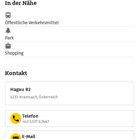
In der Nähe
Jakob Nissl. / Zu schwer musste er büßen hier / er starb an
selbstgebrautem Bier«.
In Arkaden wird die historische Entwicklung der Grabdenkmäler
Öffentliche Verkehrsmittel
des Alpenbogens gezeigt. Die schönsten von über 800
Grabkeuzen sind hier seit 2013 zu sehen.
Park
Shopping
Kontakt
Hagau 82
6233 Kramsach, Österreich
Telefon
+43 5337 62447
E-Mail