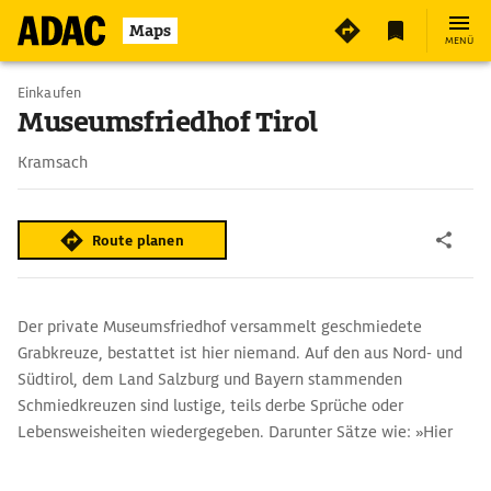
2
Maps
MENÜ
Einkaufen
Museumsfriedhof Tirol
Kramsach
Route planen
Der private Museumsfriedhof versammelt geschmiedete
Grabkreuze, bestattet ist hier niemand. Auf den aus Nord- und
Südtirol, dem Land Salzburg und Bayern stammenden
Schmiedkreuzen sind lustige, teils derbe Sprüche oder
Lebensweisheiten wiedergegeben. Darunter Sätze wie: »Hier
schweigt Johanna Vogelsang / Sie zwitscherte ihr Leben lang«,
oder »Christ steh still und bet a bissl / Hier liegt der Bauer