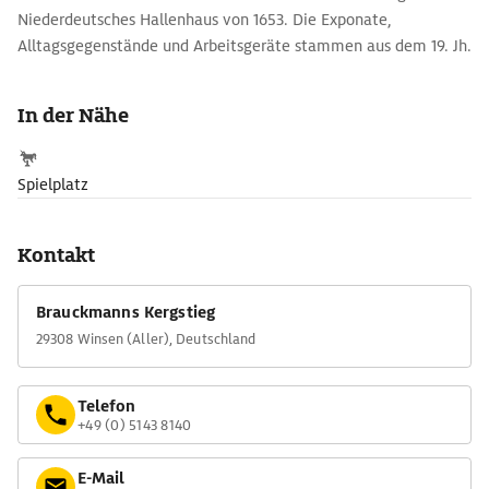
Niederdeutsches Hallenhaus von 1653. Die Exponate,
Alltagsgegenstände und Arbeitsgeräte stammen aus dem 19. Jh.
Brunnen und Kräutergarten vervollständigen das Bild vom
Landleben früherer Zeiten, welches durch Vorführungen und
In der Nähe
Aktiosntage vervollständigt wird.
Spielplatz
Kontakt
Brauckmanns Kergstieg
29308 Winsen (Aller), Deutschland
Telefon
+49 (0) 5143 8140
E-Mail