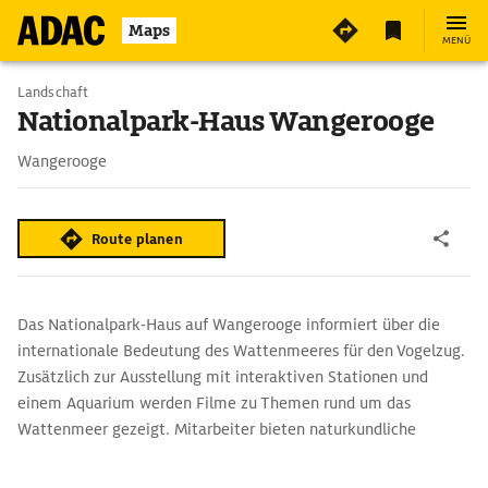
4
Maps
MENÜ
Landschaft
Nationalpark-Haus Wangerooge
Wangerooge
Route planen
Das Nationalpark-Haus auf Wangerooge informiert über die
internationale Bedeutung des Wattenmeeres für den Vogelzug.
Zusätzlich zur Ausstellung mit interaktiven Stationen und
einem Aquarium werden Filme zu Themen rund um das
Wattenmeer gezeigt. Mitarbeiter bieten naturkundliche
Wanderungen und Exkursionen zu den Salzwiesen an. Im Garten
des Nationalpark-Hauses ist das Skelett eines der beiden