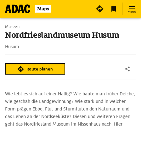
2
Maps
MENÜ
Museen
Nordfrieslandmuseum Husum
Husum
Route planen
Wie lebt es sich auf einer Hallig? Wie baute man früher Deiche,
wie geschah die Landgewinnung? Wie stark und in welcher
Form prägen Ebbe, Flut und Sturmfluten den Naturraum und
das Leben an der Nordseeküste? Diesen und weiteren Fragen
geht das Nordfriesland Museum im Nissenhaus nach. Hier
erwarten den Besucher Modelle, historische Gegenstände und
interaktive Experimente.