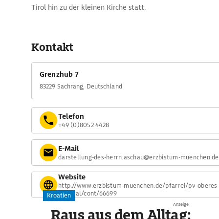
Tirol hin zu der kleinen Kirche statt.
Kontakt
Grenzhub 7
83229 Sachrang, Deutschland
Telefon
+49 (0)8052 4428
E-Mail
darstellung-des-herrn.aschau@erzbistum-muenchen.de
Website
http://www.erzbistum-muenchen.de/pfarrei/pv-oberes
priental/cont/66699
Kroatien
Anzeige
Raus aus dem Alltag: