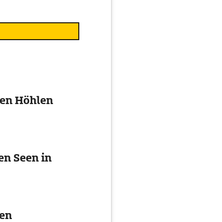
ten Höhlen
en Seen in
ten