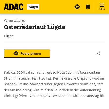
2
Maps
MENÜ
Veranstaltungen
Osterräderlauf Lügde
Lügde
Route planen
Seit ca. 2000 Jahren rollen große Holzräder mit brennendem
Stroh in rasender Fahrt zu Tal. Der heidnische Ursprung wird im
Sonnenkult und Abwehrzauber gegen Unwetter vermutet, seit
der Missionierung wird mit den Feuerrädern die Auferstehung
Christi gefeiert. Am Festplatz Dechenheim wird Karsamstag bis
Ostermontag von Kirmes, Konzert, Umzug bis Disco alles
geboten für Jung und Alt.