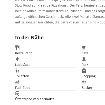
Slow Food auf kreative Pizzakunst. Der Teig, hergestellt 
lokalen Mühle, reift mindestens 72 Stunden – und das sorgt
außergewöhnlichen Geschmack. Alle zwei Monate überrasc
mit saisonalen Gerichten, die perfekt zum Teilen sind – zu
Zutaten, überwiegend in Bio-Qualität. Die entspannte Atmo
Interieur und die Top-Lage im angesagten Stadtteil Lind
In der Nähe
zum idealen Startpunkt in einen Abend, der mit einem Drin
umliegenden Bars ausklingen kann.
Restaurant
Café
Ladesäule
Park
Toiletten
Shopping
Fast-Food
Bäcker
Öffentliche Verkehrsmittel