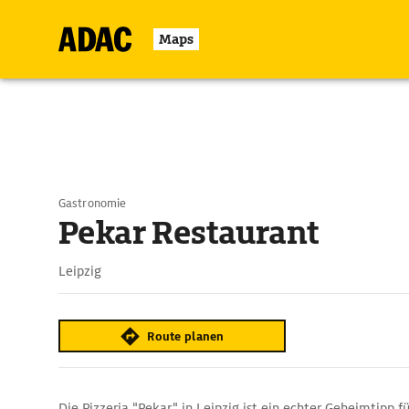
Maps
Gastronomie
Pekar Restaurant
Leipzig
Route planen
Die Pizzeria "Pekar" in Leipzig ist ein echter Geheimtipp für