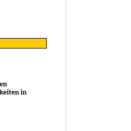
ten
eiten in