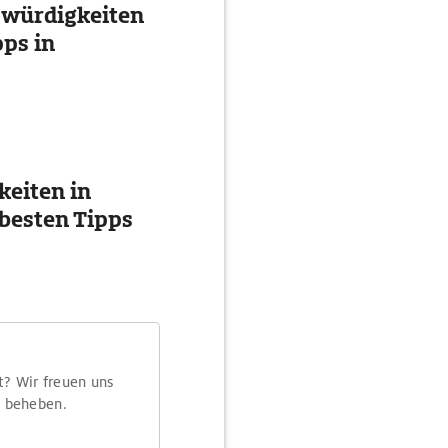
swürdigkeiten
ps in
eiten in
besten Tipps
t? Wir freuen uns
m beheben.