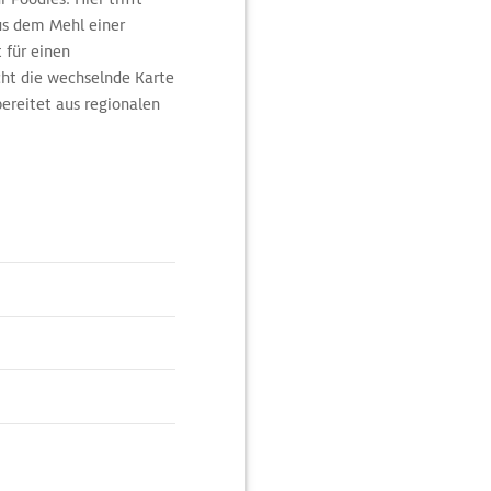
aus dem Mehl einer
 für einen
ht die wechselnde Karte
bereitet aus regionalen
sphäre, das stylische
enau machen das "Pekar"
k in einer der