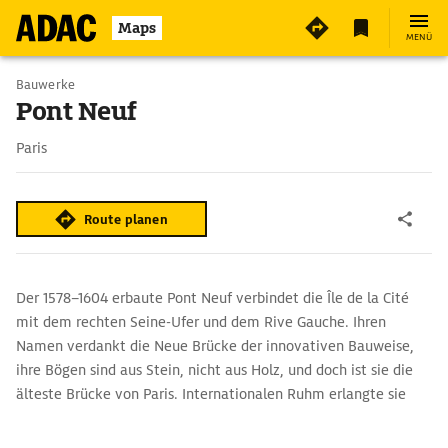
4
Maps
MENÜ
Bauwerke
Pont Neuf
Paris
Route planen
Der 1578–1604 erbaute Pont Neuf verbindet die Île de la Cité
mit dem rechten Seine-Ufer und dem Rive Gauche. Ihren
Namen verdankt die Neue Brücke der innovativen Bauweise,
ihre Bögen sind aus Stein, nicht aus Holz, und doch ist sie die
älteste Brücke von Paris. Internationalen Ruhm erlangte sie
durch die Verpackungsaktion des Künstlerehepaars Christo und
Jeanne-Claude 1984 und durch den Film ›Die Liebenden von