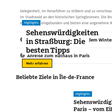
Gelegenheit, im Reiseführer zu stöbern und zu verschna
im Stadtwald an den historischen Springbrunnen. Die Br
Highlights
neue Anlage eingebunden und bieten eine angenehme 
Sehenswürdigkeiten
in Straßburg: Die
Weihnachtsatmosphäre auf dem Winte
besten Tipps
Anreise zum Rathaus in Paris
Mehr erfahren
Beliebte Ziele in Île-de-France
Highlights
Sehenswürdigk
Paris – vom Ei