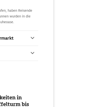
ufen, haben Reisende
unnen wurden in die
Ruheoase.
rmarkt
eiten in
ffelturm bis