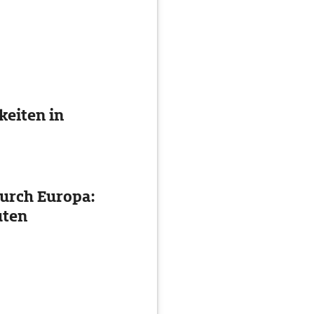
eiten in
urch Europa:
uten