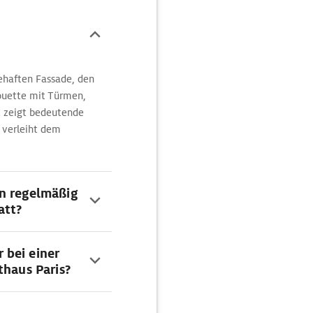
cehaften Fassade, den
houette mit Türmen,
k zeigt bedeutende
d verleiht dem
en regelmäßig
att?
 bei einer
thaus Paris?