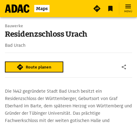
Maps
MENÜ
Bauwerke
Residenzschloss Urach
Bad Urach
Route planen
Die 1442 gegründete Stadt Bad Urach besitzt ein
Residenzschloss der Württemberger, Geburtsort von Graf
Eberhard im Barte, dem späteren Herzog von Württemberg und
Gründer der Tübinger Universität. Das prächtige
Fachwerkschloss mit der weiten gotischen Halle und
Prunkräumen wie dem von Wappen geschmückten Palmensaal,
filigran stuckierten weißen Rokokosaal und dem Goldenen Saal,