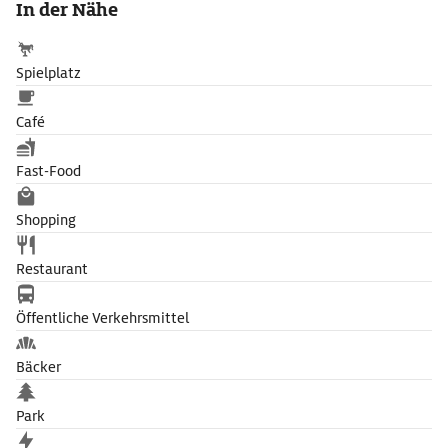
In der Nähe
einem der schönsten Festräume der Renaissance, liegt direkt in
Bad Urachs historischem Zentrum.
Spielplatz
Café
Fast-Food
Shopping
Restaurant
Öffentliche Verkehrsmittel
Bäcker
Park