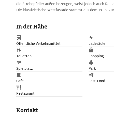
die Strebepfeiler außen bezeugen, weist jedoch auch Re n
Die klassizistische Westfassade stammt aus dem 18. Jh. Zu
gewaltige Grabmäler, schöne Wand- und Glasmalereien sow
›Das Leben Christi‹ von Keith Haring. Kostenlose Orgelkon
In der Nähe
17.30 Uhr.
Öffentliche Verkehrsmittel
Ladesäule
Toiletten
Shopping
Spielplatz
Park
Café
Fast-Food
Restaurant
Kontakt