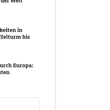
 der Welt
eiten in
ffelturm bis
urch Europa:
uten