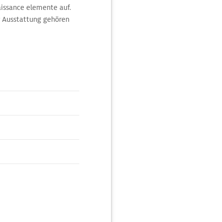
aissance elemente auf.
r Ausstattung gehören
ie das Bronzetriptychon
zerte gibt es sonntags um