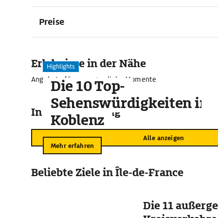
Preise
Erlebnisse in der Nähe
Highlights
Angebote für unvergessliche Momente
Die 10 Top-
Sehenswürdigkeiten in
In der Umgebung
Koblenz
Alle anzeigen
Mehr erfahren
Beliebte Ziele in Île-de-France
Die 11 außerg