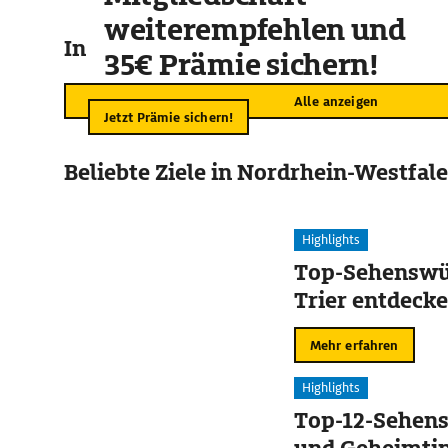
weiterempfehlen und
In der Umgebung
35€ Prämie sichern!
Alle anzeigen
Jetzt Prämie sichern!
Beliebte Ziele in Nordrhein-Westfal
Highlights
Top-Sehenswür
Trier entdeck
Mehr erfahren
Highlights
Top-12-Sehen