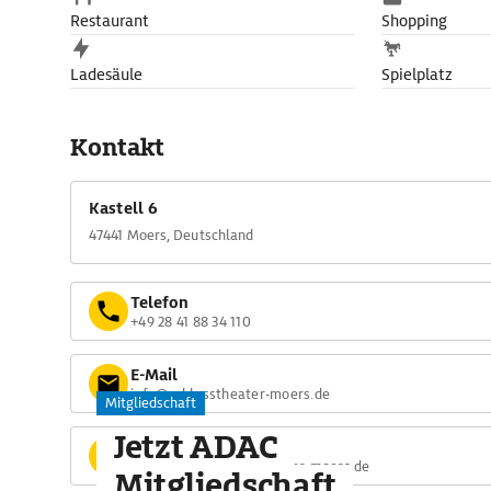
Restaurant
Shopping
Ladesäule
Spielplatz
Kontakt
Kastell 6
47441 Moers, Deutschland
Telefon
+49 28 41 88 34 110
E-Mail
info@schlosstheater-moers.de
Mitgliedschaft
Jetzt ADAC
Website
http://www.schlosstheater-moers.de
Mitgliedschaft