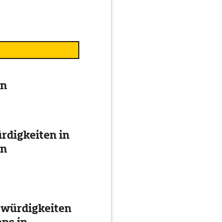
en
digkeiten in
en
swürdigkeiten