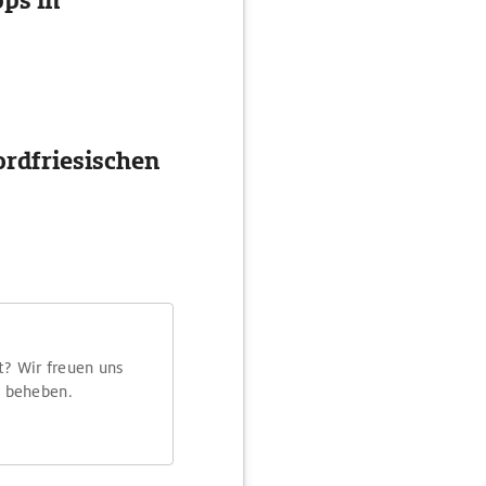
ps in
ordfriesischen
t? Wir freuen uns
m beheben.