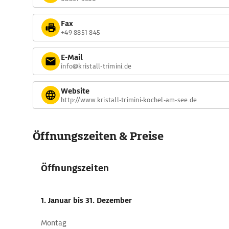
Naturerlebnis, Achtsamkeit und sanften Tourismus und w
Fax
beim ADAC Tourismuspreis Bayern 2026
ausgezeichnet.
+49 8851 845
E-Mail
info@kristall-trimini.de
Website
http://www.kristall-trimini-kochel-am-see.de
Öffnungszeiten & Preise
Öffnungszeiten
1. Januar
bis 31. Dezember
Montag