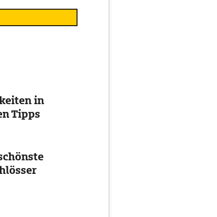
eiten in
en Tipps
schönste
hlösser