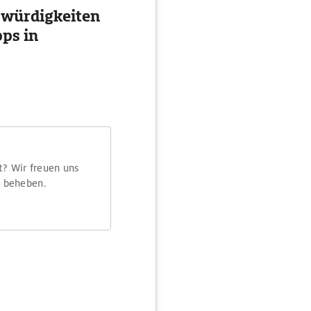
swürdigkeiten
ps in
t? Wir freuen uns
m beheben.