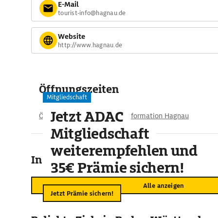
E-Mail
tourist-info@hagnau.de
Website
http://www.hagnau.de
Öffnungszeiten
Mitgliedschaft
Jetzt ADAC
Öffnungszeiten der Tourist-Information Hagnau
Mitgliedschaft
weiterempfehlen und
In der Umgebung
35€ Prämie sichern!
Alle anzeigen
Jetzt Prämie sichern!