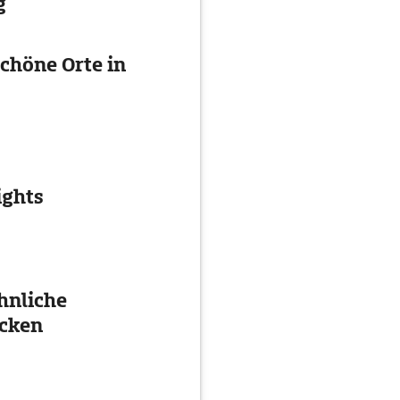
g
chöne Orte in
ights
hnliche
cken