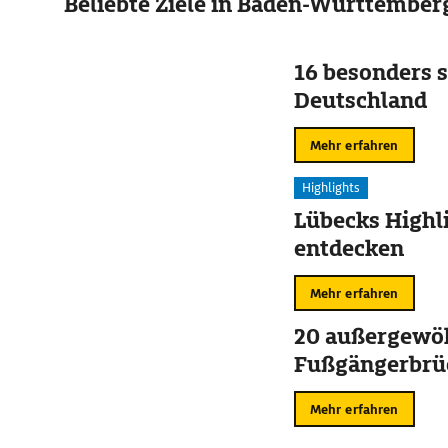
Beliebte Ziele in Baden-Württember
16 besonders s
Deutschland
Mehr erfahren
Highlights
Lübecks Highl
entdecken
Mehr erfahren
20 außergewö
Fußgängerbrü
Mehr erfahren