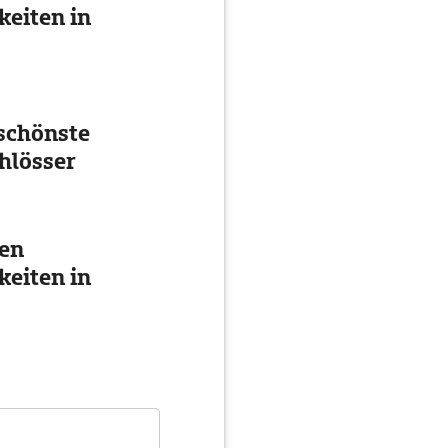
eiten in
schönste
hlösser
ten
eiten in