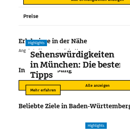
Preise
Erlebnisse in der Nähe
Highlights
Angebote für unvergessliche Momente
Sehenswürdigkeiten
in München: Die besten
In der Umgebung
Tipps
Alle anzeigen
Mehr erfahren
Beliebte Ziele in Baden-Württember
Highlights