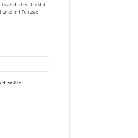
bischöflichen Reitstall
chänke mit Terrasse
m Rahmen einer Führung
kehrsmittel