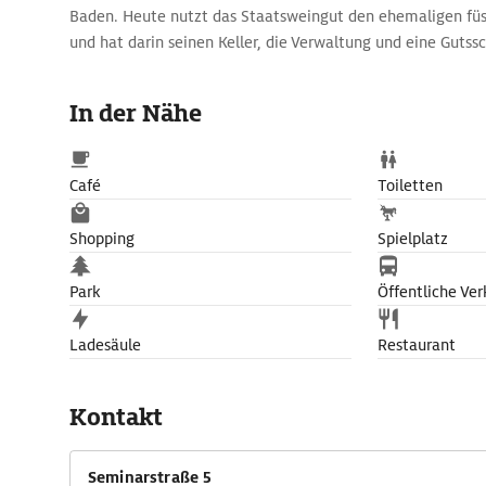
Baden. Heute nutzt das Staatsweingut den ehemaligen füst
und hat darin seinen Keller, die Verwaltung und eine Gutss
samt Seeblick. Auf dem Gut kann heute Weingeschichte i
erlebt, Wein verkostet und gekauft werden.
In der Nähe
Café
Toiletten
Shopping
Spielplatz
Park
Öffentliche Ver
Ladesäule
Restaurant
Kontakt
Seminarstraße 5