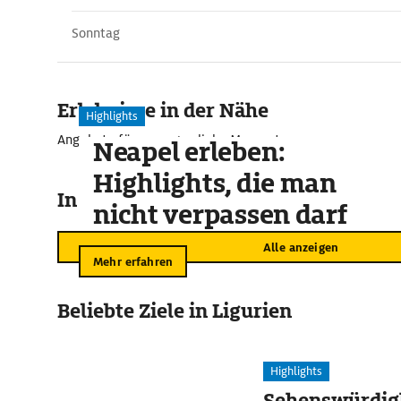
Sonntag
Erlebnisse in der Nähe
Highlights
Angebote für unvergessliche Momente
Neapel erleben:
Highlights, die man
In der Umgebung
nicht verpassen darf
Alle anzeigen
Mehr erfahren
Beliebte Ziele in Ligurien
Highlights
Sehenswürdigk