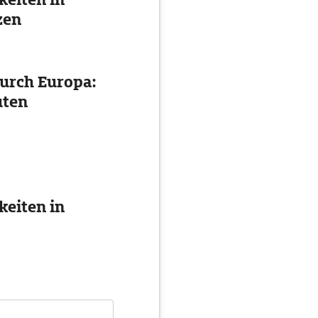
zen
urch Europa:
uten
eiten in