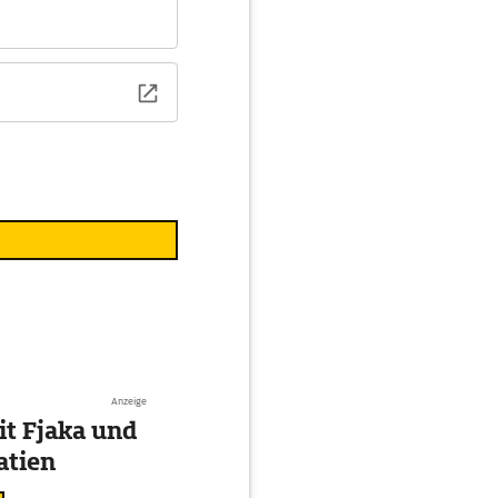
Anzeige
t Fjaka und
atien