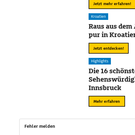
Jetzt mehr erfahren!
Kroatien
Raus aus dem 
pur in Kroatie
Jetzt entdecken!
Highlights
Die 16 schöns
Sehenswürdigk
Innsbruck
Mehr erfahren
Fehler melden