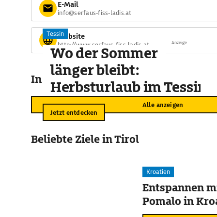
E-Mail
info@serfaus-fiss-ladis.at
Tessin
Website
Anzeige
http://www.serfaus-fiss-ladis.at
Wo der Sommer
länger bleibt:
In der Umgebung
Herbsturlaub im Tessin
Alle anzeigen
Jetzt entdecken
Beliebte Ziele in Tirol
Kroatien
Entspannen mi
Pomalo in Kro