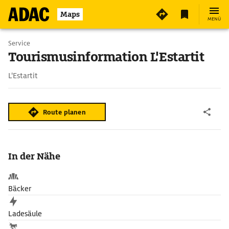
Maps
MENÜ
Service
Tourismusinformation L'Estartit
L'Estartit
Route planen
In der Nähe
Bäcker
Ladesäule