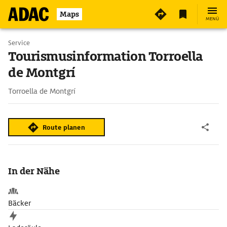
Maps
MENÜ
Service
Tourismusinformation Torroella
de Montgrí
Torroella de Montgrí
Route planen
In der Nähe
Bäcker