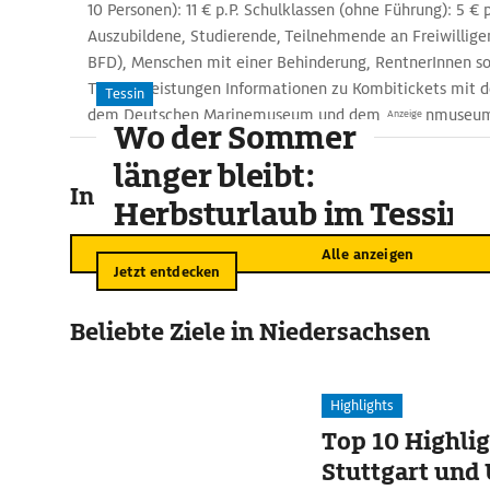
10 Personen): 11 € p.P. Schulklassen (ohne Führung): 5 € 
Auszubildene, Studierende, Teilnehmende an Freiwilligen
BFD), Menschen mit einer Behinderung, RentnerInnen s
Transferleistungen Informationen zu Kombitickets mit d
Tessin
dem Deutschen Marinemuseum und dem Küstenmuseum e
Anzeige
Wo der Sommer
länger bleibt:
In der Umgebung
Herbsturlaub im Tessin
Alle anzeigen
Jetzt entdecken
Beliebte Ziele in Niedersachsen
Highlights
Top 10 Highlig
Stuttgart un