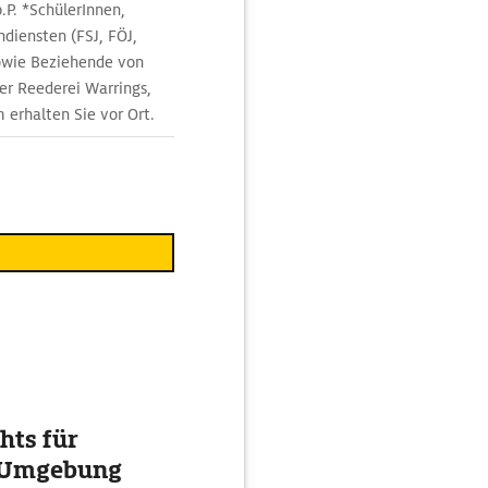
p.P. *SchülerInnen,
diensten (FSJ, FÖJ,
owie Beziehende von
er Reederei Warrings,
rhalten Sie vor Ort.
hts für
d Umgebung