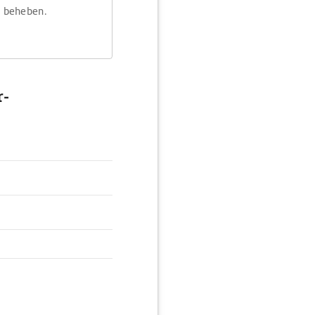
m beheben.
r-