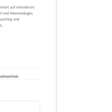
iert auf interaktive
el und Meeressäuger,
anstieg und
n,
kehrsmittel