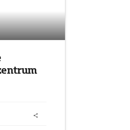
e
zentrum